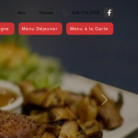
418-774-3719
eil
Avis
Trouver
igne
Menu Déjeuner
Menu à la Carte