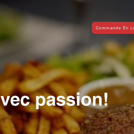
Accu
Commande En L
avec passion!