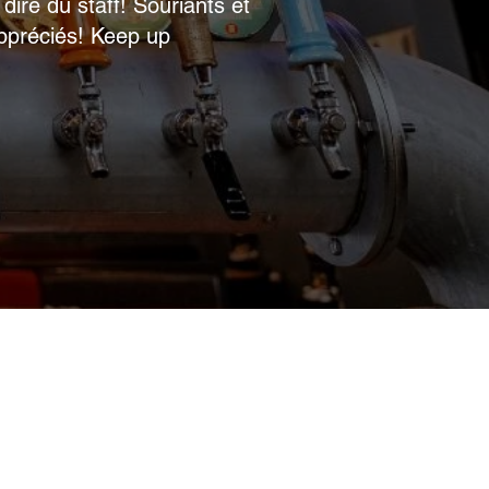
ire du staff! Souriants et
appréciés! Keep up